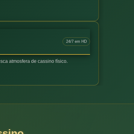
24/7 em HD
sca atmosfera de cassino físico.
ssino