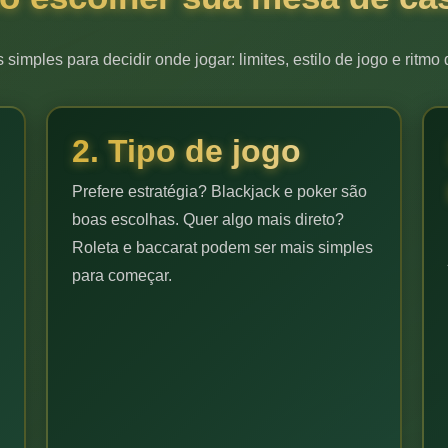
os simples para decidir onde jogar: limites, estilo de jogo e ritmo
2. Tipo de jogo
Prefere estratégia? Blackjack e poker são
boas escolhas. Quer algo mais direto?
Roleta e baccarat podem ser mais simples
para começar.