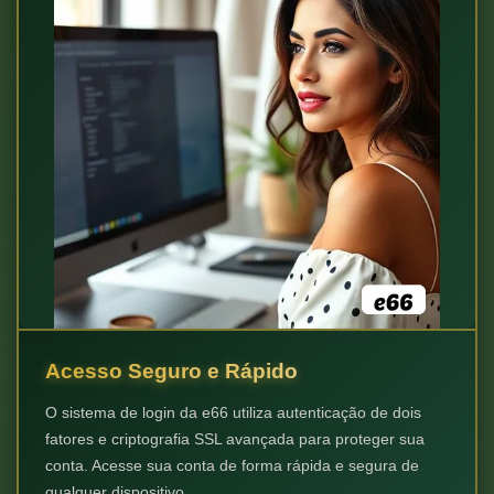
Acesso Seguro e Rápido
O sistema de login da e66 utiliza autenticação de dois
fatores e criptografia SSL avançada para proteger sua
conta. Acesse sua conta de forma rápida e segura de
qualquer dispositivo.