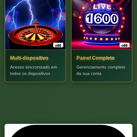
Multi-dispositivo
Painel Completo
Acesso sincronizado em
Gerenciamento completo
todos os dispositivos
da sua conta