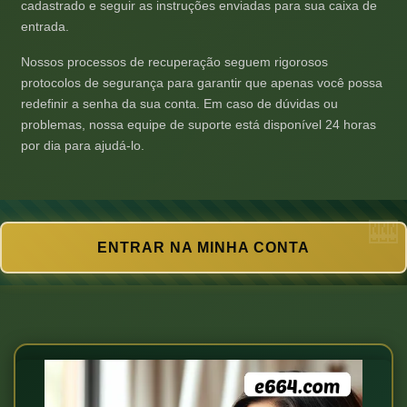
cadastrado e seguir as instruções enviadas para sua caixa de
entrada.
Nossos processos de recuperação seguem rigorosos
protocolos de segurança para garantir que apenas você possa
redefinir a senha da sua conta. Em caso de dúvidas ou
problemas, nossa equipe de suporte está disponível 24 horas
por dia para ajudá-lo.
ENTRAR NA MINHA CONTA