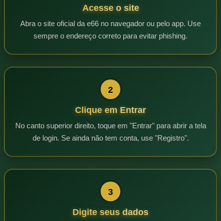
Acesse o site
Abra o site oficial da e66 no navegador ou pelo app. Use
sempre o endereço correto para evitar phishing.
2
Clique em Entrar
No canto superior direito, toque em "Entrar" para abrir a tela
de login. Se ainda não tem conta, use "Registro".
3
Digite seus dados