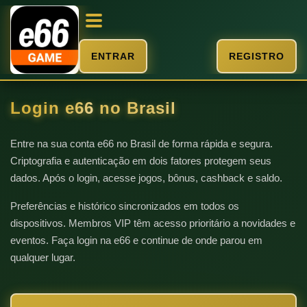
ENTRAR
REGISTRO
Login
e66
no Brasil
Entre na sua conta e66 no Brasil de forma rápida e segura.
Criptografia e autenticação em dois fatores protegem seus
dados. Após o login, acesse jogos, bônus, cashback e saldo.
Preferências e histórico sincronizados em todos os
dispositivos. Membros VIP têm acesso prioritário a novidades e
eventos. Faça login na e66 e continue de onde parou em
qualquer lugar.