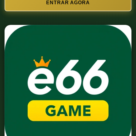
ENTRAR AGORA