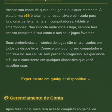
Acesse sua conta de qualquer lugar, a qualquer momento. A
plataforma
e66
é totalmente responsiva e otimizada para
funcionar perfeitamente em computadores, tablets e
smartphones. Não importa onde você esteja, sempre terá
acesso completo à sua conta e aos seus jogos favoritos.
Suas preferências e histórico de jogos são sincronizados em
todos os dispositivos. Comece um jogo no seu computador e
continue no seu celular sem perder o progresso. A experiência
é fluida e consistente em qualquer dispositivo que você
escolher usar.
Experimente em qualquer dispositivo →
💳 Gerenciamento de Conta
Após fazer login, você terá acesso completo ao painel de