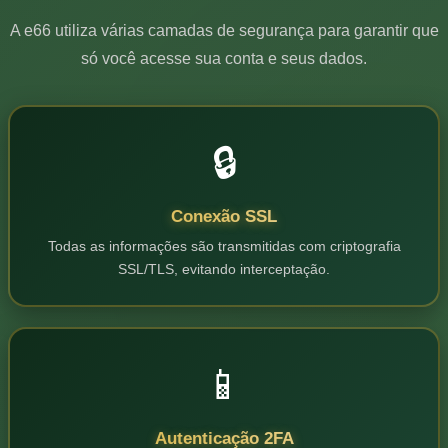
A e66 utiliza várias camadas de segurança para garantir que
só você acesse sua conta e seus dados.
🔒
Conexão SSL
Todas as informações são transmitidas com criptografia
SSL/TLS, evitando interceptação.
📱
Autenticação 2FA