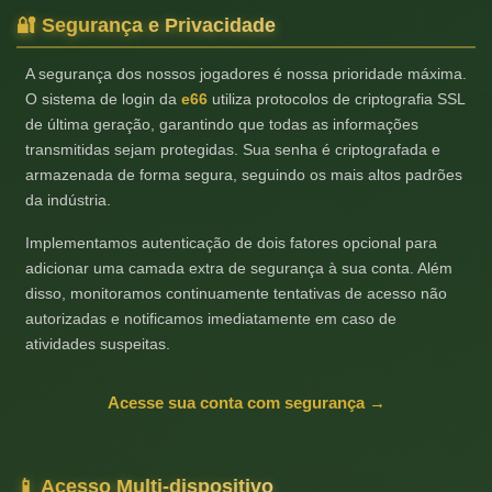
🔐 Segurança e Privacidade
A segurança dos nossos jogadores é nossa prioridade máxima.
O sistema de login da
e66
utiliza protocolos de criptografia SSL
de última geração, garantindo que todas as informações
transmitidas sejam protegidas. Sua senha é criptografada e
armazenada de forma segura, seguindo os mais altos padrões
da indústria.
Implementamos autenticação de dois fatores opcional para
adicionar uma camada extra de segurança à sua conta. Além
disso, monitoramos continuamente tentativas de acesso não
autorizadas e notificamos imediatamente em caso de
atividades suspeitas.
Acesse sua conta com segurança →
📱 Acesso Multi-dispositivo